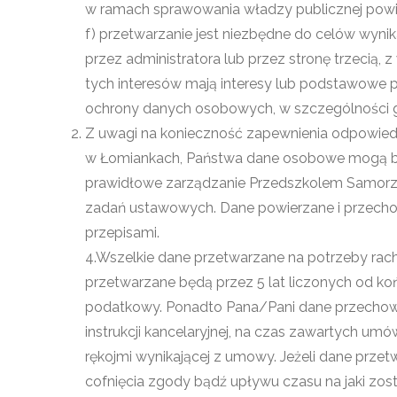
w ramach sprawowania władzy publicznej powie
f) przetwarzanie jest niezbędne do celów wyni
przez administratora lub przez stronę trzecią, 
tych interesów mają interesy lub podstawowe p
ochrony danych osobowych, w szczególności gd
Z uwagi na konieczność zapewnienia odpowiedn
w Łomiankach, Państwa dane osobowe mogą 
prawidłowe zarządzanie Przedszkolem Samorz
zadań ustawowych. Dane powierzane i przecho
przepisami.
4.Wszelkie dane przetwarzane na potrzeby r
przetwarzane będą przez 5 lat liczonych od k
podatkowy. Ponadto Pana/Pani dane przechow
instrukcji kancelaryjnej, na czas zawartych umó
rękojmi wynikającej z umowy. Jeżeli dane prz
cofnięcia zgody bądź upływu czasu na jaki zost