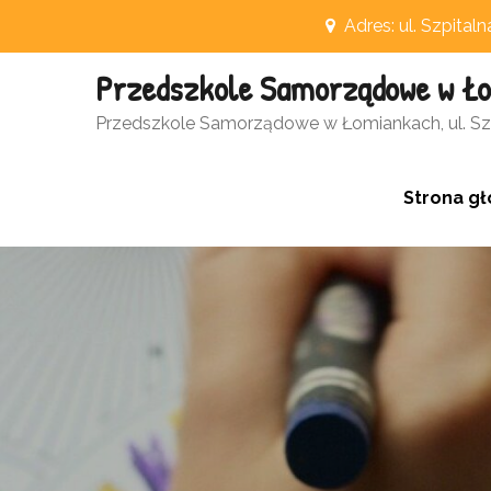
Skip
Adres: ul. Szpital
to
Przedszkole Samorządowe w Ł
content
Otwórz pasek narzędzi
Przedszkole Samorządowe w Łomiankach, ul. Szp
Strona g