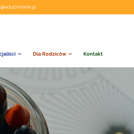
l@edulomianki.pl
jaliści
Dla Rodziców
Kontakt