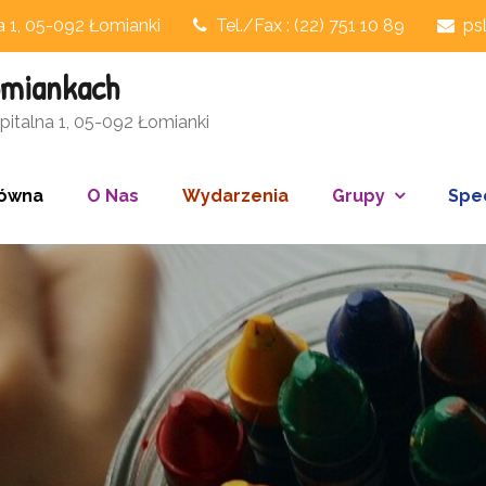
na 1, 05-092 Łomianki
Tel./Fax : (22) 751 10 89
ps
omiankach
italna 1, 05-092 Łomianki
łówna
O Nas
Wydarzenia
Grupy
Spec