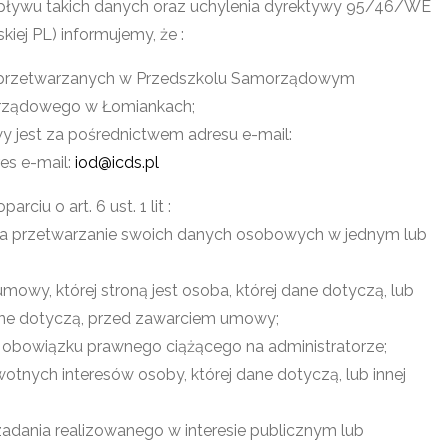
ływu takich danych oraz uchylenia dyrektywy 95/46/WE
iej PL) informujemy, że :
 przetwarzanych w Przedszkolu Samorządowym
orządowego w Łomiankach;
 jest za pośrednictwem adresu e-mail:
es e-mail:
iod@icds.pl
u o art. 6 ust. 1 lit :
 na przetwarzanie swoich danych osobowych w jednym lub
mowy, której stroną jest osoba, której dane dotyczą, lub
dane dotyczą, przed zawarciem umowy;
a obowiązku prawnego ciążącego na administratorze;
otnych interesów osoby, której dane dotyczą, lub innej
zadania realizowanego w interesie publicznym lub