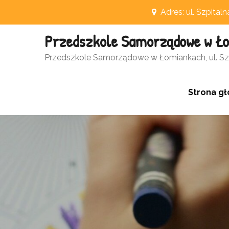
Skip
Adres: ul. Szpital
to
Przedszkole Samorządowe w Ł
content
Otwórz pasek narzędzi
Przedszkole Samorządowe w Łomiankach, ul. Szp
Strona g