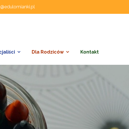
l@edulomianki.pl
jaliści
Dla Rodziców
Kontakt