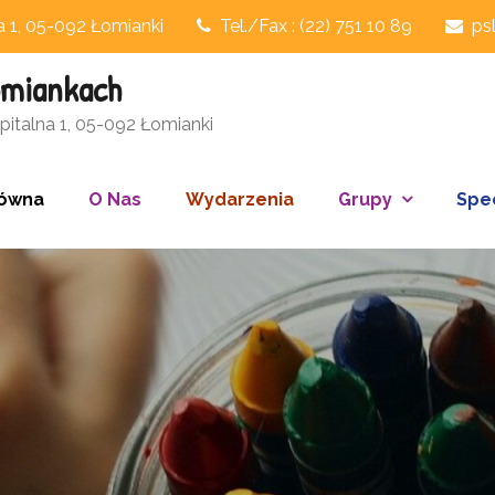
na 1, 05-092 Łomianki
Tel./Fax : (22) 751 10 89
ps
omiankach
italna 1, 05-092 Łomianki
łówna
O Nas
Wydarzenia
Grupy
Spec