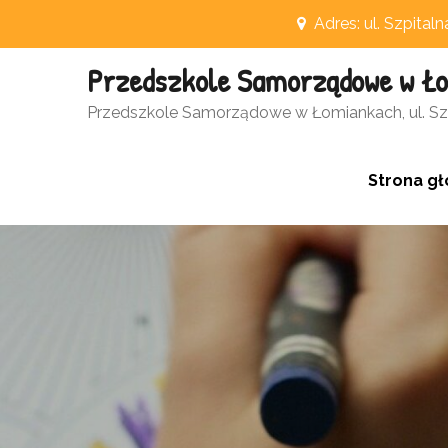
Skip
Adres: ul. Szpital
to
Przedszkole Samorządowe w Ł
content
Otwórz pasek narzędzi
Przedszkole Samorządowe w Łomiankach, ul. Szp
Strona g