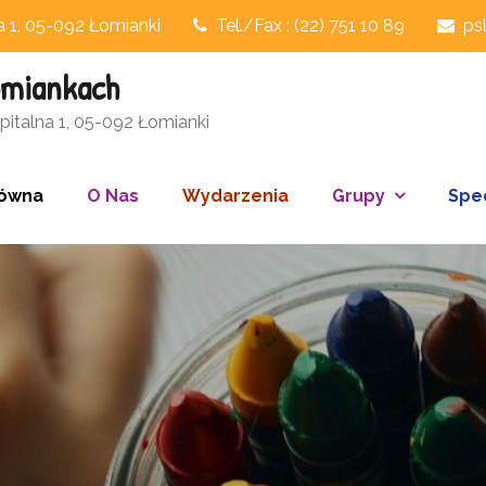
na 1, 05-092 Łomianki
Tel./Fax : (22) 751 10 89
ps
omiankach
italna 1, 05-092 Łomianki
łówna
O Nas
Wydarzenia
Grupy
Spec