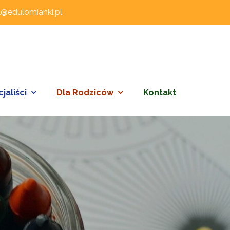
l@edulomianki.pl
jaliści
Dla Rodziców
Kontakt