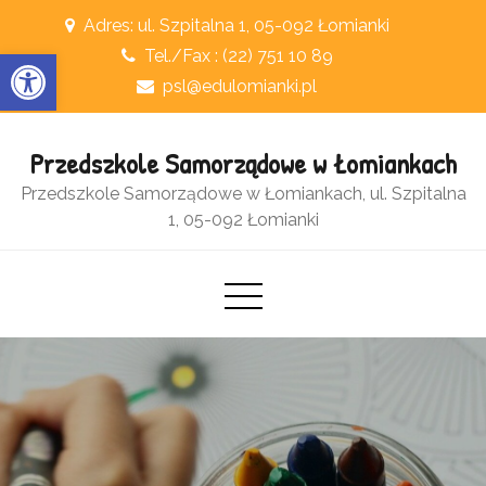
Skip
Adres: ul. Szpitalna 1, 05-092 Łomianki
to
Otwórz pasek narzędzi
Tel./Fax : (22) 751 10 89
content
psl@edulomianki.pl
Przedszkole Samorządowe w Łomiankach
Przedszkole Samorządowe w Łomiankach, ul. Szpitalna
1, 05-092 Łomianki