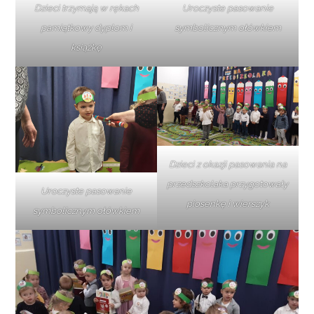
Dzieci trzymają w rękach
Uroczyste pasowanie
pamiątkowy dyplom i
symbolicznym ołówkiem
książkę
Dzieci z okazji pasowania na
przedszkolaka przygotowały
Uroczyste pasowanie
piosenkę i wierszyk
symbolicznym ołówkiem