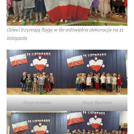
Dzieci trzymają flagę
w tle
odświętna dekoracja na 11
listopada
Grupa Krasnale
Grupa Biedronki