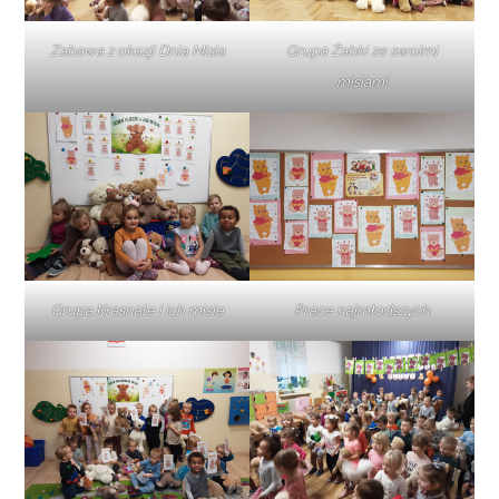
Zabawa z okazji Dnia Misia
Grupa Żabki ze swoimi
misiami
Grupa Krasnale i ich misie
Prace najmłodszych