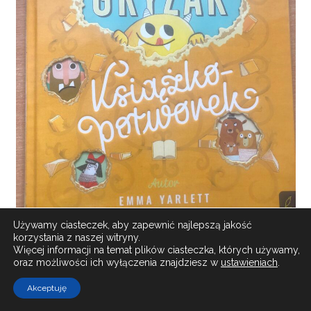
Używamy ciasteczek, aby zapewnić najlepszą jakość
korzystania z naszej witryny.
Więcej informacji na temat plików ciasteczka, których używamy,
oraz możliwości ich wyłączenia znajdziesz w
ustawieniach
.
Książka którą Pani z Biblioteki przeczytała dzieciom
Akceptuję