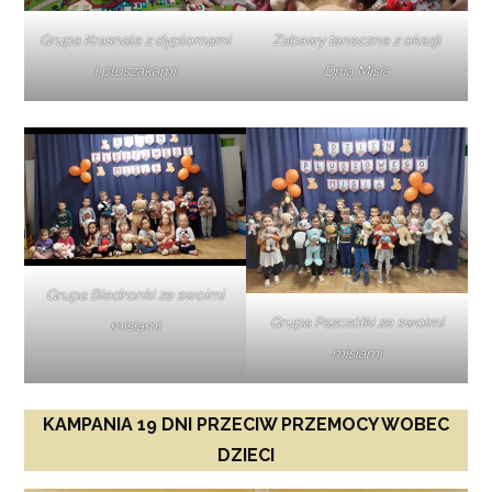
Grupa Krasnale z dyplomami
Zabawy taneczne z okazji
i pluszakami
Dnia Misia
Grupa Biedronki ze swoimi
Grupa Pszczółki ze swoimi
misiami
misiami
KAMPANIA 19 DNI PRZECIW PRZEMOCY WOBEC
DZIECI