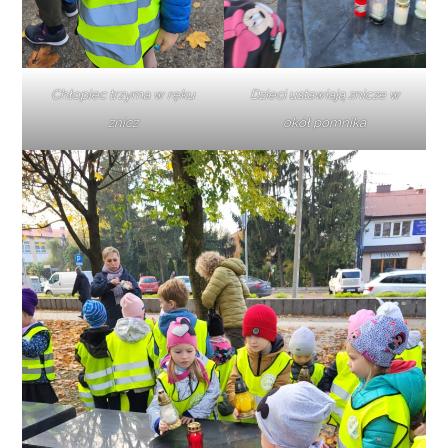
Chłopiec trzyma w ręku
Dzieci ustawiają znicze w
znicz
okół pomnika