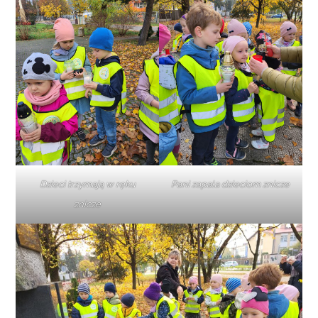
Dzieci trzymają w ręku
Pani zapala dzieciom znicze
znicze