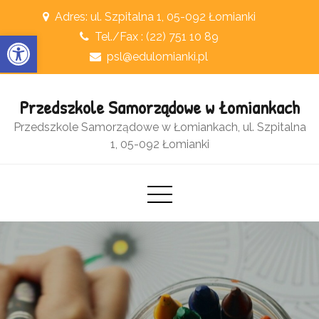
Skip
Adres: ul. Szpitalna 1, 05-092 Łomianki
to
Otwórz pasek narzędzi
Tel./Fax : (22) 751 10 89
content
psl@edulomianki.pl
Przedszkole Samorządowe w Łomiankach
Przedszkole Samorządowe w Łomiankach, ul. Szpitalna
1, 05-092 Łomianki