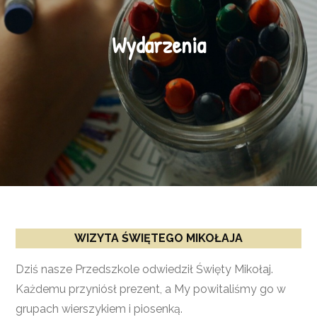
Wydarzenia
WIZYTA ŚWIĘTEGO MIKOŁAJA
Dziś nasze Przedszkole odwiedził Święty Mikołaj.
Każdemu przyniósł prezent, a My powitaliśmy go w
grupach wierszykiem i piosenką.