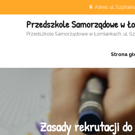
Skip
Adres: ul. Szpital
to
Przedszkole Samorządowe w Ł
content
Otwórz pasek narzędzi
Przedszkole Samorządowe w Łomiankach, ul. Szp
Strona g
Zasady rekrutacji do