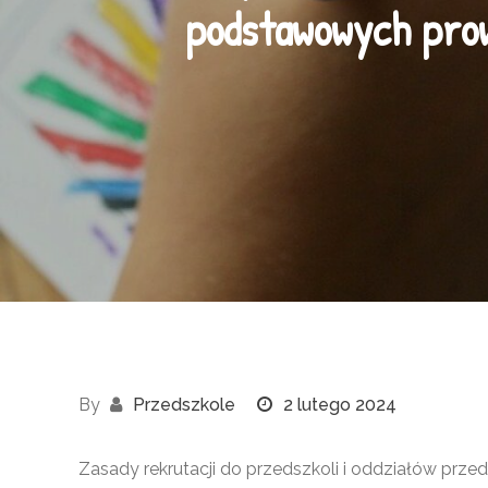
podstawowych pro
By
Przedszkole
2 lutego 2024
Zasady rekrutacji do przedszkoli i oddziałów p