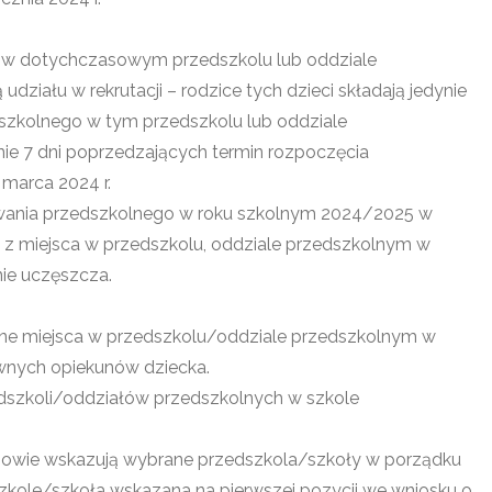
ną w dotychczasowym przedszkolu lub oddziale
ziału w rekrutacji – rodzice tych dzieci składają jedynie
szkolnego w tym przedszkolu lub oddziale
e 7 dni poprzedzających termin rozpoczęcia
 marca 2024 r.
owania przedszkolnego w roku szkolnym 2024/2025 w
ę z miejsca w przedszkolu, oddziale przedszkolnym w
ie uczęszcza.
lne miejsca w przedszkolu/oddziale przedszkolnym w
wnych opiekunów dziecka.
szkoli/oddziałów przedszkolnych w szkole
unowie wskazują wybrane przedszkola/szkoły w porządku
dszkole/szkoła wskazana na pierwszej pozycji we wniosku o