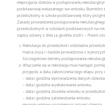
nieprzyjęcia dziecka w postępowaniu rekrutacyjn
podstawowej wskazanego we wniosku, Burmistrz Ł
przedszkolny w szkole podstawowej, który przyjmi
Zasady prowadzenia postępowania rekrutacyjneg
przedszkolnych w szkołach podstawowych na rok
zapisy ustawy z dnia 14 grudnia 2016 r. – Prawo oświ
Rekrutacja do przedszkoli i oddziałów przeds
marca 2024 r. i będzie prowadzona z wykorzys
Szczegółowe terminy postępowania rekrutacy
Włączenie się w rekrutację musi nastąpić pom
przyjęcie, a datą zakończenia tego etapu, przy
− data i godzina wprowadzenia danych dziecka
− data i godzina wydrukowania wniosku,
− data i godzina złożenia wniosku w przedszkol
− data i godzina zatwierdzenia wniosku
nie mają wpływu na kolejność przyjęć dziecka.