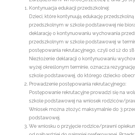
Kontynuacja edukacji przedszkolnej:
Dzieci, które kontynuują edukację przedszkol
przedszkolnym w szkole podstawowej nie biorą ud
deklarację o kontynuowaniu wychowania przed
przedszkolnym w szkole podstawowej w termini
postępowania rekrutacyjnego, czyli od 12 do 18
Niezłożenie deklaracji o kontynuowaniu wych
wyżej określonym terminie, oznacza rezygnacj
szkole podstawowej, do którego dziecko obecn
Prowadzenie postępowania rekrutacyjnego:
Postępowanie rekrutacyjne prowadzi się na wo
szkole podstawowej na wniosek rodziców/pra
Wniosek można złożyć maksymalnie do 3 przed
podstawowej.
We wniosku o przyjęcie rodzice/prawni opiek
od najbardziej do najmniej preferowanej. Prze