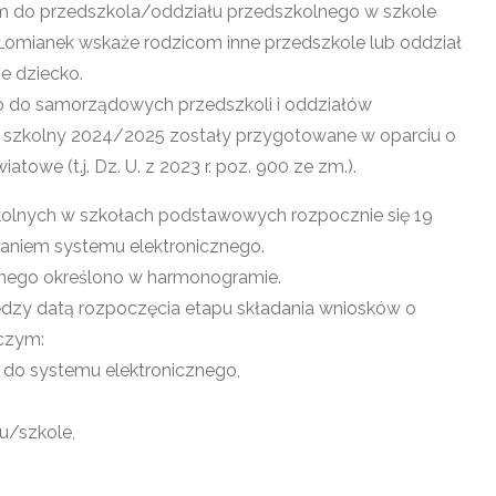
ym do przedszkola/oddziału przedszkolnego w szkole
omianek wskaże rodzicom inne przedszkole lub oddział
e dziecko.
o do samorządowych przedszkoli i oddziałów
 szkolny 2024/2025 zostały przygotowane w oparciu o
atowe (t.j. Dz. U. z 2023 r. poz. 900 ze zm.).
zkolnych w szkołach podstawowych rozpocznie się 19
taniem systemu elektronicznego.
jnego określono w harmonogramie.
iędzy datą rozpoczęcia etapu składania wniosków o
 czym:
 do systemu elektronicznego,
u/szkole,