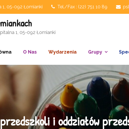
na 1, 05-092 Łomianki
Tel./Fax : (22) 751 10 89
ps
omiankach
italna 1, 05-092 Łomianki
łówna
O Nas
Wydarzenia
Grupy
Spec
 przedszkoli i oddziałów prze