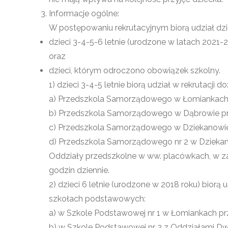
Informacje ogólne:
W postępowaniu rekrutacyjnym biorą udział dzi
dzieci 3-4-5-6 letnie (urodzone w latach 2021-2
oraz
dzieci, którym odroczono obowiązek szkolny.
1) dzieci 3-4-5 letnie biorą udział w rekrutacji do
a) Przedszkola Samorządowego w Łomiankach prz
b) Przedszkola Samorządowego w Dąbrowie przy
c) Przedszkola Samorządowego w Dziekanowie L
d) Przedszkola Samorządowego nr 2 w Dziekano
Oddziały przedszkolne w ww. placówkach, w z
godzin dziennie.
2) dzieci 6 letnie (urodzone w 2018 roku) biorą
szkołach podstawowych:
a) w Szkole Podstawowej nr 1 w Łomiankach prz
b) w Szkole Podstawowej nr 2 z Oddziałami D