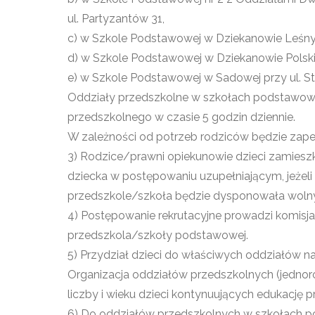
ul. Partyzantów 31,
c) w Szkole Podstawowej w Dziekanowie Leśnym
d) w Szkole Podstawowej w Dziekanowie Polskim
e) w Szkole Podstawowej w Sadowej przy ul. Str
Oddziały przedszkolne w szkołach podstawow
przedszkolnego w czasie 5 godzin dziennie.
W zależności od potrzeb rodziców będzie zapew
3) Rodzice/prawni opiekunowie dzieci zamiesz
dziecka w postępowaniu uzupełniającym, jeżel
przedszkole/szkoła będzie dysponowała wolny
4) Postępowanie rekrutacyjne prowadzi komisja
przedszkola/szkoły podstawowej.
5) Przydział dzieci do właściwych oddziałów n
Organizacja oddziałów przedszkolnych (jednor
liczby i wieku dzieci kontynuujących edukację pr
6) Do oddziałów przedszkolnych w szkołach pod