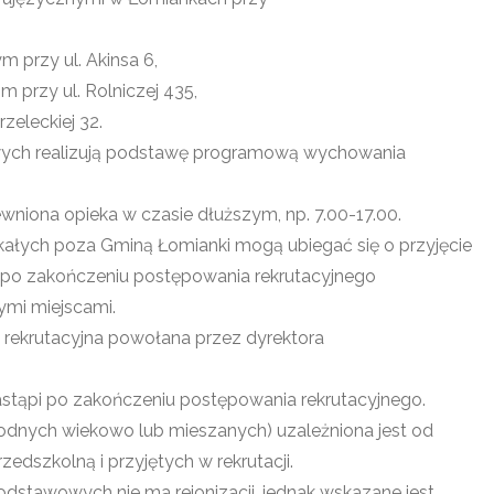
 przy ul. Akinsa 6,
 przy ul. Rolniczej 435,
zeleckiej 32.
ych realizują podstawę programową wychowania
niona opieka w czasie dłuższym, np. 7.00-17.00.
kałych poza Gminą Łomianki mogą ubiegać się o przyjęcie
i po zakończeniu postępowania rekrutacyjnego
mi miejscami.
 rekrutacyjna powołana przez dyrektora
astąpi po zakończeniu postępowania rekrutacyjnego.
odnych wiekowo lub mieszanych) uzależniona jest od
zedszkolną i przyjętych w rekrutacji.
stawowych nie ma rejonizacji, jednak wskazane jest,