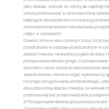
żeby składać wniosek do szkoły jak najbliżej m
szkole podstawowej, w obwodzie której dziecko
realizujące obowiązkowe roczne przygotowanie
obwodzie której dziecko mieszka będą przyjęte 
miejsc w oddziałach).
Dziecko, które w roku szkolnym 2024/2025 bę
przedszkolne w oddziale przedszkolnym w szkol
dziecko mieszka, nie będzie przyjęte do klasy 
postępowania rekrutacyjnego. A postępowanie r
obwodem szkoły będzie przeprowadzone, jeżel
Jedynie dziecko, któremu organ wykonawczy gm
rocznego przygotowania przedszkolnego, oddzi
obwodzie której dziecko mieszka, na wniosek ro
podstawowej bez przeprowadzania postępowan
7) Postępowanie rekrutacyjne prowadzone jest
Zarządzeniu nr WAO.0050.12.2024 z dnia 30 sty