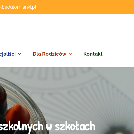
l@edulomianki.pl
jaliści
Dla Rodziców
Kontakt
dszkolnych w szkołach