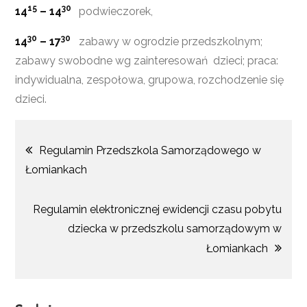
15
30
14
– 14
podwieczorek,
30
30
14
– 17
zabawy w ogrodzie przedszkolnym;
zabawy swobodne wg zainteresowań dzieci; praca:
indywidualna, zespołowa, grupowa, rozchodzenie się
dzieci.
Nawigacja
Regulamin Przedszkola Samorządowego w
Łomiankach
wpisu
Regulamin elektronicznej ewidencji czasu pobytu
dziecka w przedszkolu samorządowym w
Łomiankach