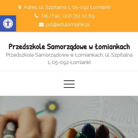
Skip
Adres: ul. Szpitalna 1, 05-092 Łomianki
to
Otwórz pasek narzędzi
Tel./Fax : (22) 751 10 89
content
psl@edulomianki.pl
Przedszkole Samorządowe w Łomiankach
Przedszkole Samorządowe w Łomiankach, ul. Szpitalna
1, 05-092 Łomianki