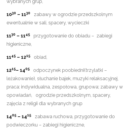
wybranych grup,
30
30
10
– 11
zabawy w ogrodzie przedszkolnym
ewentualnie w sali, spacery, wycieczki
30
45
11
– 11
przygotowanie do obiadu – zabiegi
higieniczne,
45
15
11
– 12
obiad,
15
05
12
– 14
odpoczynek poobiedni(trzylatki –
leżakowanie), słuchanie bajek, muzyki relaksacyjnej,
praca: indywidualna, zespołowa, grupowa; zabawy w
opowiadań, ogrodzie przedszkolnym, spacery,
zajęcia z religii dla wybranych grup
05
15
14
– 14
zabawa ruchowa, przygotowanie do
podwieczorku – zabiegi higieniczne,