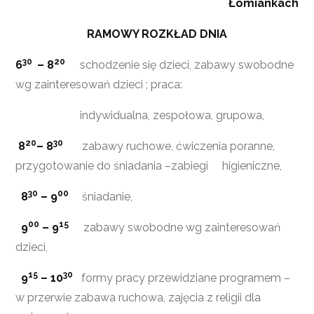
Łomiankach
RAMOWY ROZKŁAD DNIA
30
20
6
– 8
schodzenie się dzieci, zabawy swobodne
wg zainteresowań dzieci ; praca:
indywidualna, zespołowa, grupowa,
20
30
8
– 8
zabawy ruchowe, ćwiczenia poranne,
przygotowanie do śniadania –zabiegi higieniczne,
30
00
8
– 9
śniadanie,
00
15
9
– 9
zabawy swobodne wg zainteresowań
dzieci,
15
30
9
– 10
formy pracy przewidziane programem –
w przerwie zabawa ruchowa, zajęcia z religii dla